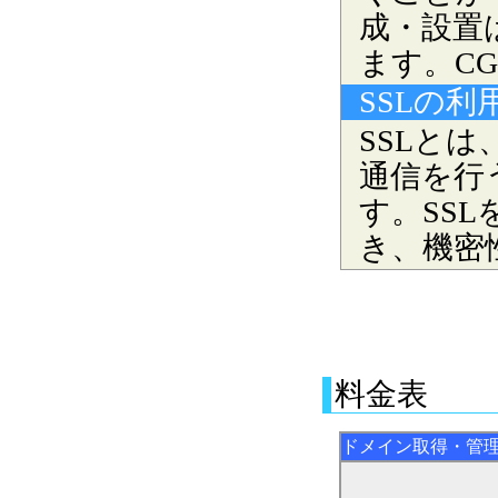
成・設置
ます。CG
SSLの利
SSLとは
通信を行
す。SS
き、機密
料金表
ドメイン取得・管