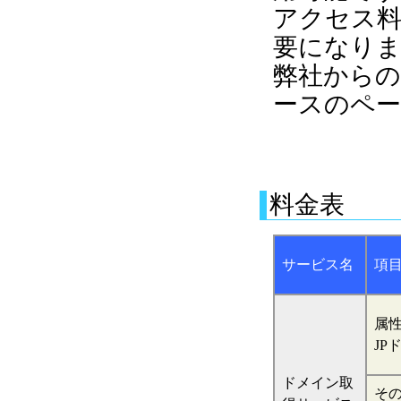
アクセス料
要になり
弊社からの
ースのペ
料金表
サービス名
項
属
JP
ドメイン取
そ