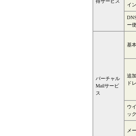
得サービス
イ
DN
ー
基
追
バーチャル
ド
Mailサービ
ス
ウ
ッ
メ