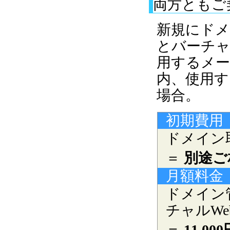
両方ともご
新規にドメ
とバーチャ
用するメー
内、使用す
場合。
初期費用
ドメイン
＝
別途ご
月額料金
ドメイン
チャルWe
＝
11,0