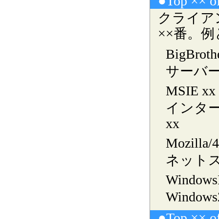
●Top ×× of
クライア
××番。
BigBroth
サーバ
MSIE xx
インタ
xx
Mozil
ネットス
Windows
Window
●Top ×× of