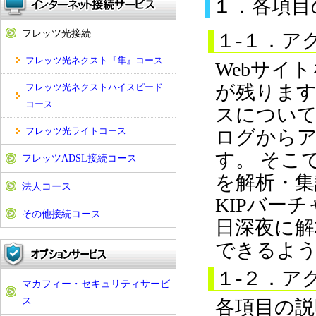
１．各項目
フレッツ光接続
１-１．ア
フレッツ光ネクスト『隼』コース
Webサイ
が残りま
フレッツ光ネクストハイスピード
コース
スについて
フレッツ光ライトコース
ログから
す。 そこ
フレッツADSL接続コース
を解析・集
法人コース
KIPバー
その他接続コース
日深夜に解
できるよ
１-２．ア
マカフィー・セキュリティサービ
ス
各項目の説