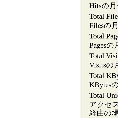
Hitsの
Total File
Files
Total Pag
Pages
Total Visi
Visit
Total KB
KByte
Total Uni
アクセ
経由の