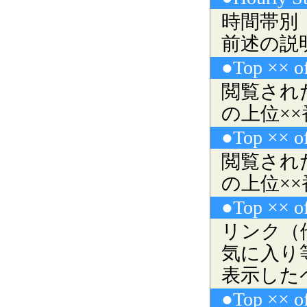
時間帯別
前述の説
●Top ×× o
閲覧され
の上位××
●Top ×× o
閲覧され
の上位××
●Top ×× of
リンク（
気に入り
表示した
●Top ×× of