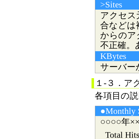
>Sites
アクセス
合などは
からのア
不正確。
KBytes
サーバー
１-３．ア
各項目の説
●Monthly
○○○○年
Total Hit